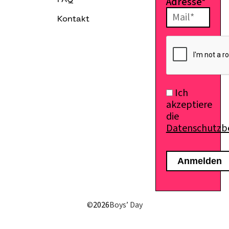
Adresse*
FAQ
Kontakt
E-Mail senden
Ich
akzeptiere
die
Datenschutz
©
2026
Boys’ Day