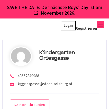
SAVE THE DATE: Der nächste Boys’ Day ist am
12. November 2026.
Login
Registrieren
Kindergarten
Griesgasse
43662849988
kggriesgasse@stadt-salzburg.at
Nachricht senden