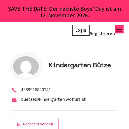
SAVE THE DATE: Der nächste Boys’ Day ist am
12. November 2026.
Login
Registrieren
Kindergarten Bütze
4369916840241
buetze@kindergarten.wolfurt.at
Nachricht senden