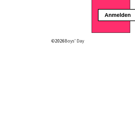
©
2026
Boys’ Day