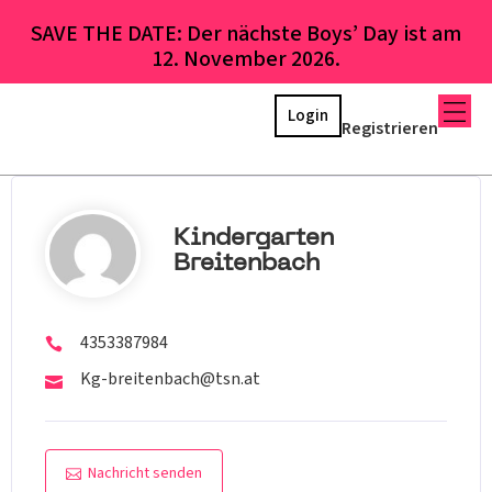
SAVE THE DATE: Der nächste Boys’ Day ist am
12. November 2026.
Login
Registrieren
Kindergarten
Breitenbach
4353387984
Kg-breitenbach@tsn.at
Nachricht senden