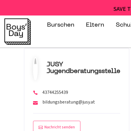
SAVE T
Burschen
Eltern
Schu
JUSY
Jugendberatungsstelle
43744255439
bildungsberatung@jusy.at
Nachricht senden