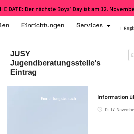
HE DATE: Der nächste Boys’ Day ist am 12. Novembe
len
Einrichtungen
Services
Regi
|
JUSY
E
Jugendberatungsstelle's
Eintrag
Information ü
Einrichtungsbesuch
Di. 17. November