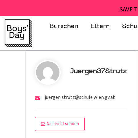
SAVE T
Burschen
Eltern
Schu
Juergen37Strutz
juergen.strutz@schule.wien.gv.at
Nachricht senden