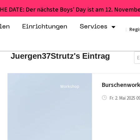
HE DATE: Der nächste Boys’ Day ist am 12. Novembe
len
Einrichtungen
Services
Regi
|
Juergen37Strutz's Eintrag
E
Burschenwor
Workshop
Fr. 2. Mai 2025 0