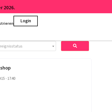
r 2026.
Login
strieren
reignisstatus
kshop
9:15 - 17:40