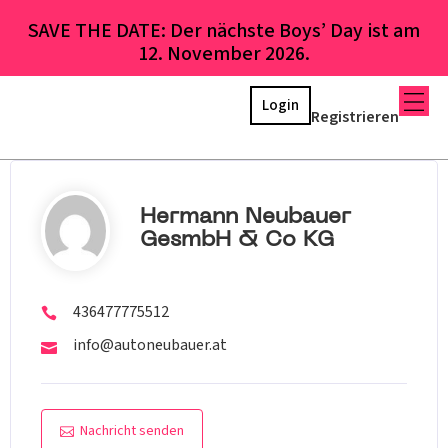
SAVE THE DATE: Der nächste Boys’ Day ist am
12. November 2026.
Login
Registrieren
Hermann Neubauer
GesmbH & Co KG
436477775512
info@autoneubauer.at
Nachricht senden