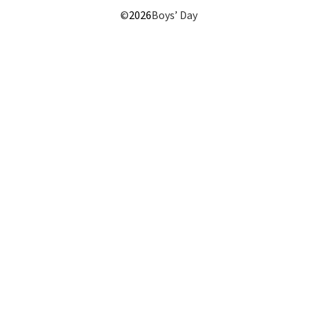
©
2026
Boys’ Day