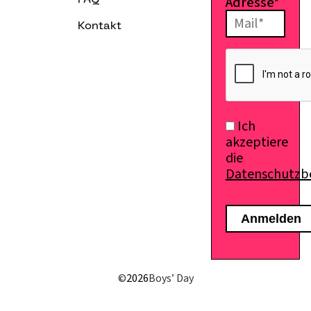
Adresse*
FAQ
Kontakt
E-Mail senden
Ich
akzeptiere
die
Datenschutz
©
2026
Boys’ Day