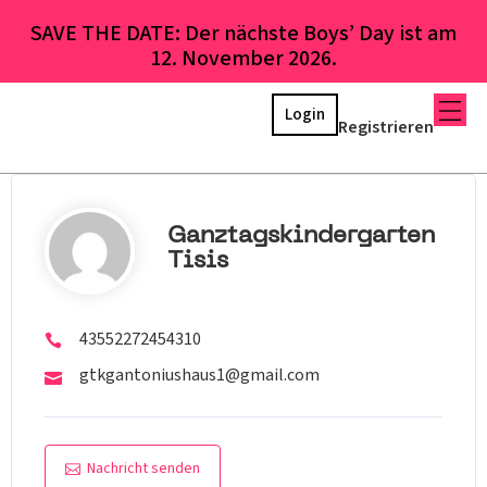
SAVE THE DATE: Der nächste Boys’ Day ist am
12. November 2026.
Login
Registrieren
Ganztagskindergarten
Tisis
43552272454310
gtkgantoniushaus1@gmail.com
Nachricht senden