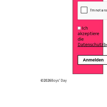
E-Mail senden
Ich
akzeptiere
die
Datenschutz
©
2026
Boys’ Day