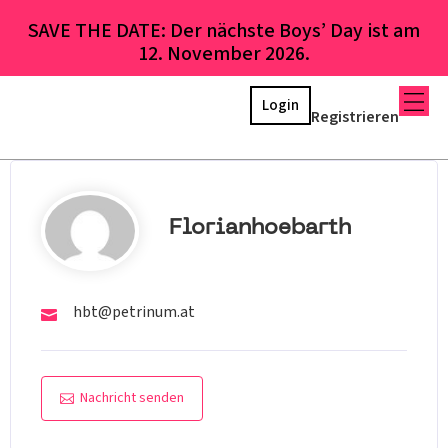
SAVE THE DATE: Der nächste Boys’ Day ist am
12. November 2026.
Login
Registrieren
Florianhoebarth
hbt@petrinum.at
Nachricht senden