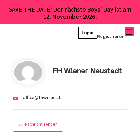
SAVE THE DATE: Der nächste Boys’ Day ist am
12. November 2026.
Login
Registrieren
FH Wiener Neustadt
office@fhwn.ac.at
Nachricht senden