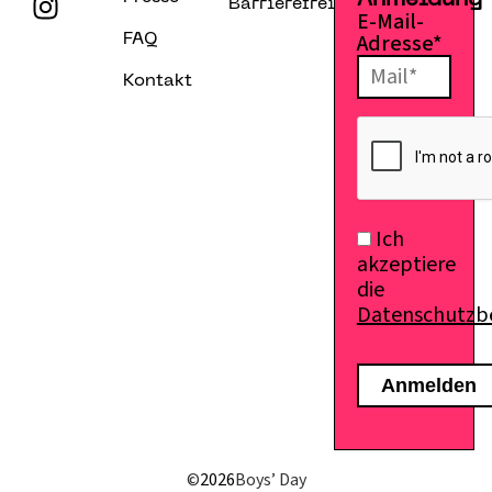
Anmeldung
Barrierefreiheitserklärung
E-Mail-
Adresse*
FAQ
Kontakt
Ich
akzeptiere
die
Datenschutz
©
2026
Boys’ Day