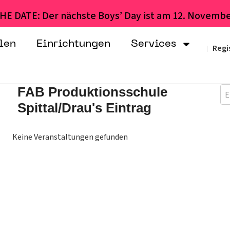
HE DATE: Der nächste Boys’ Day ist am 12. Novembe
len
Einrichtungen
Services
Regi
|
FAB Produktionsschule
E
Spittal/Drau's Eintrag
Keine Veranstaltungen gefunden