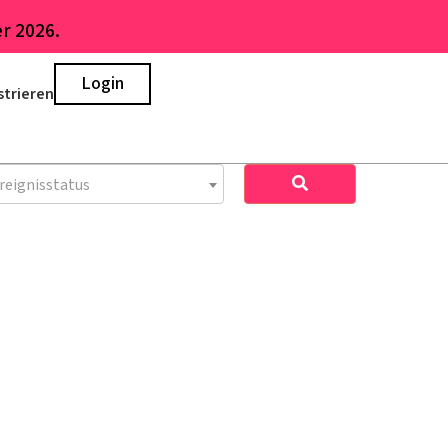
r 2026.
Login
strieren
reignisstatus