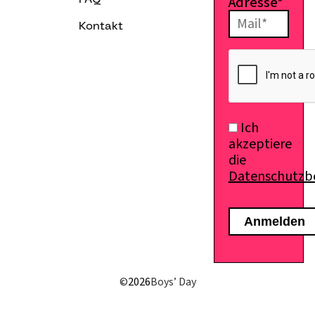
Adresse*
FAQ
Kontakt
E-Mail senden
Ich
akzeptiere
die
Datenschutz
©
2026
Boys’ Day