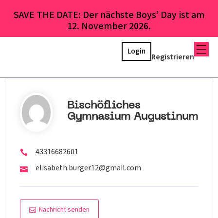
SAVE THE DATE: Der nächste Boys’ Day ist am
12. November 2026.
Login
Registrieren
Bischöfliches
Gymnasium Augustinum
43316682601
elisabeth.burger12@gmail.com
Nachricht senden