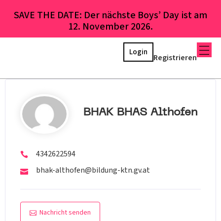
SAVE THE DATE: Der nächste Boys’ Day ist am
12. November 2026.
Login
Registrieren
BHAK BHAS Althofen
4342622594
bhak-althofen@bildung-ktn.gv.at
Nachricht senden