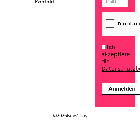
Kontakt
E-Mail senden
Ich
akzeptiere
die
Datenschutz
©
2026
Boys’ Day