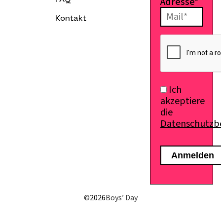
Adresse*
FAQ
Kontakt
E-Mail senden
Ich
akzeptiere
die
Datenschutz
©
2026
Boys’ Day