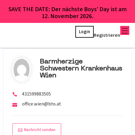
SAVE THE DATE: Der nächste Boys’ Day ist am
12. November 2026.
Login
Registrieren
Barmherzige
Schwestern Krankenhaus
Wien
431599883505
office.wien@bhs.at
Nachricht senden