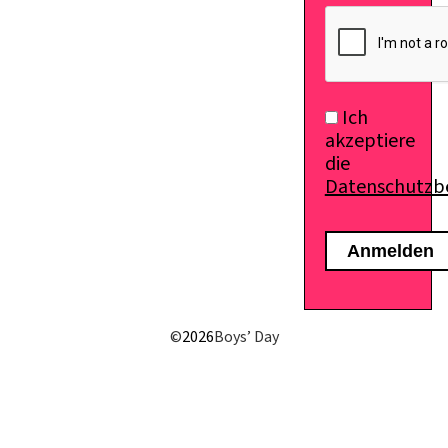
E-Mail senden
Ich
akzeptiere
die
Datenschutz
©
2026
Boys’ Day