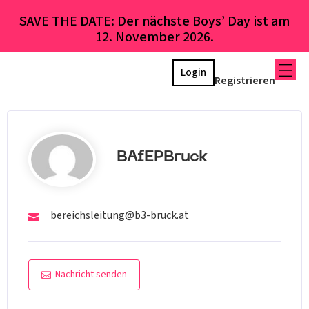
SAVE THE DATE: Der nächste Boys’ Day ist am
12. November 2026.
Login
Registrieren
BAfEPBruck
bereichsleitung@b3-bruck.at
Nachricht senden