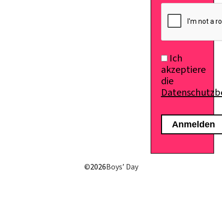
E-Mail senden
Ich
akzeptiere
die
Datenschutz
©
2026
Boys’ Day