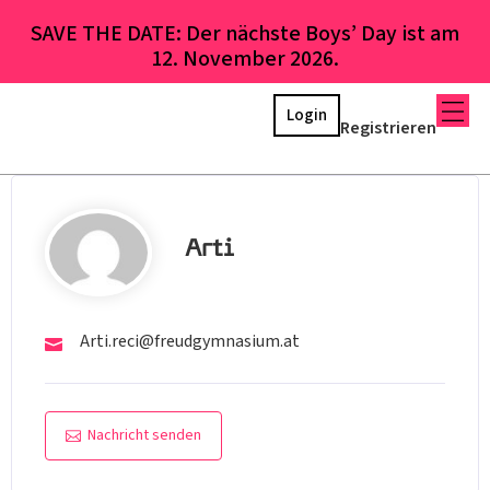
SAVE THE DATE: Der nächste Boys’ Day ist am
12. November 2026.
Login
Registrieren
Arti
Arti.reci@freudgymnasium.at
Nachricht senden