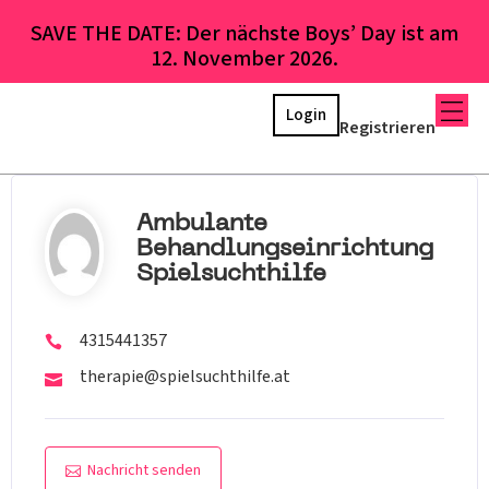
SAVE THE DATE: Der nächste Boys’ Day ist am
12. November 2026.
Login
Registrieren
Ambulante
Behandlungseinrichtung
Spielsuchthilfe
4315441357
therapie@spielsuchthilfe.at
Nachricht senden