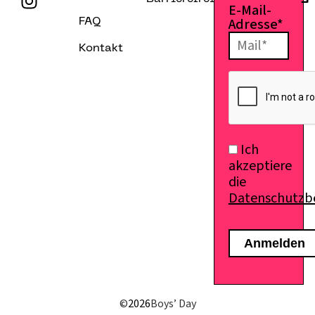
E-Mail-
Adresse*
FAQ
Kontakt
E-Mail senden
Ich
akzeptiere
die
Datenschutz
©
2026
Boys’ Day