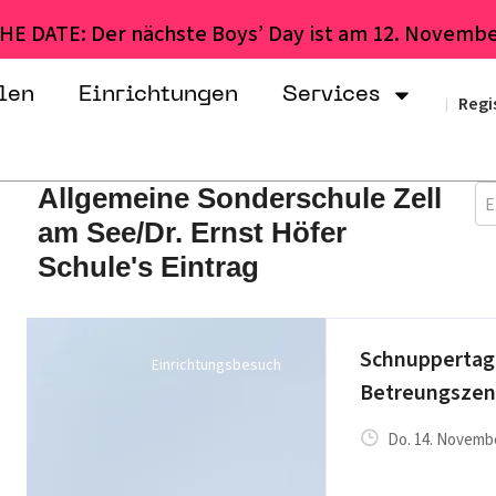
HE DATE: Der nächste Boys’ Day ist am 12. Novembe
len
Einrichtungen
Services
Regi
|
Allgemeine Sonderschule Zell
E
am See/Dr. Ernst Höfer
Schule's Eintrag
Schnuppertag 
Einrichtungsbesuch
Betreungszen
Do. 14. Novembe