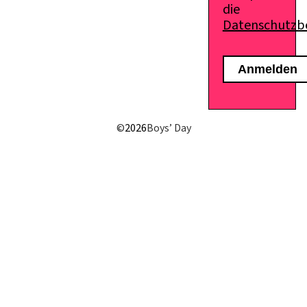
die
Datenschutz
©
2026
Boys’ Day