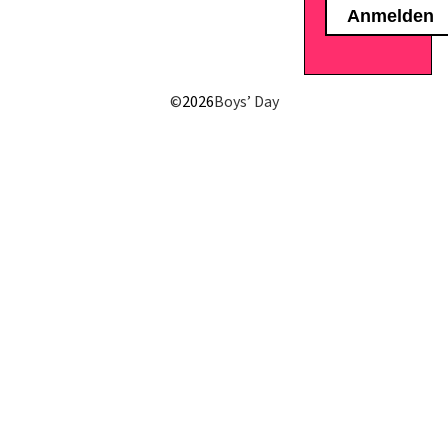
©
2026
Boys’ Day