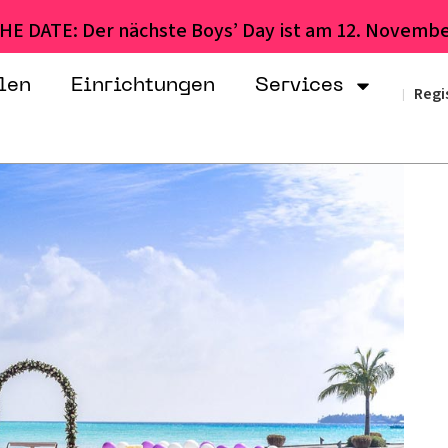
HE DATE: Der nächste Boys’ Day ist am 12. Novembe
len
Einrichtungen
Services
Regi
|