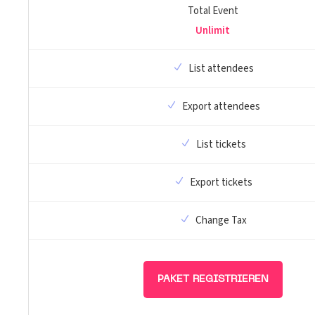
Total Event
Unlimit
List attendees
Export attendees
List tickets
Export tickets
Change Tax
PAKET REGISTRIEREN