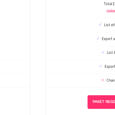
Total 
Unli
List a
Export 
List 
Export
Chan
PAKET REG