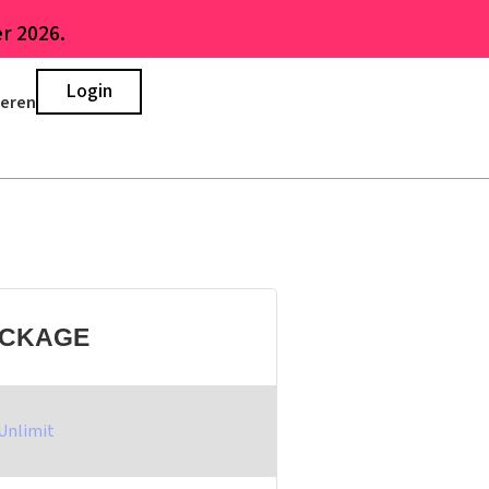
r 2026.
Login
ieren
ACKAGE
Unlimit