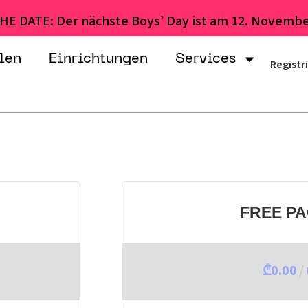
HE DATE: Der nächste Boys’ Day ist am 12. Novembe
len
Einrichtungen
Services
Registr
FREE P
₾0.00
/