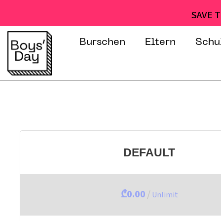
SAVE T
Burschen
Eltern
Schu
DEFAULT
₾0.00
/
Unlimit