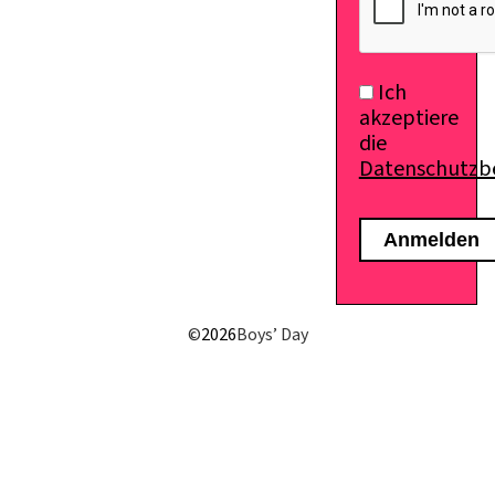
Ich
akzeptiere
die
Datenschutz
©
2026
Boys’ Day