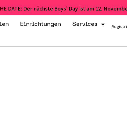
HE DATE: Der nächste Boys’ Day ist am 12. Novembe
len
Einrichtungen
Services
Registr