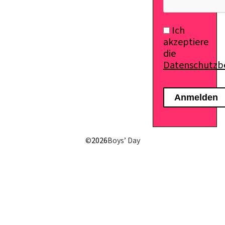
Ich
akzeptiere
die
Datenschutz
©
2026
Boys’ Day