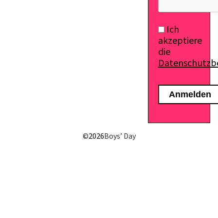
Ich
akzeptiere
die
Datenschutz
©
2026
Boys’ Day