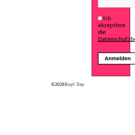
Ich
akzeptiere
die
Datenschutz
©
2026
Boys’ Day