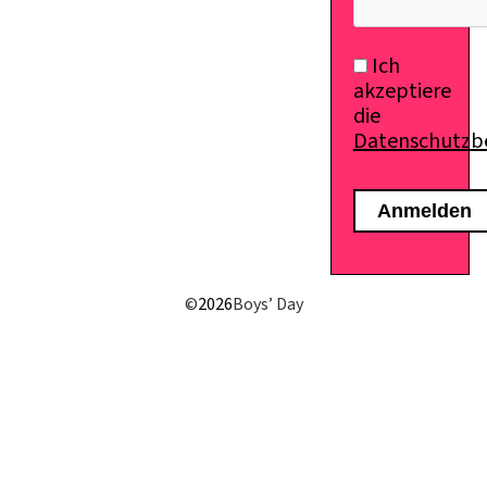
Ich
akzeptiere
die
Datenschutz
©
2026
Boys’ Day