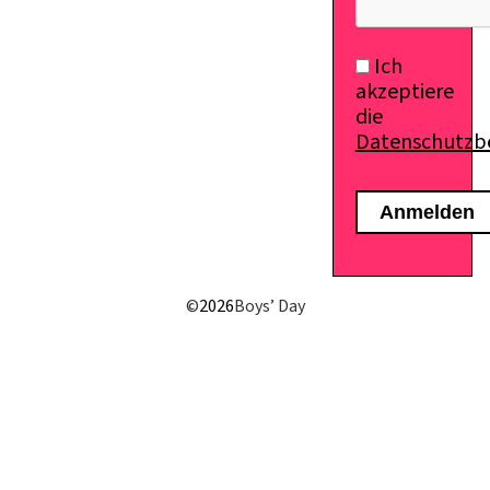
Ich
akzeptiere
die
Datenschutz
©
2026
Boys’ Day