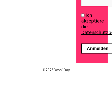
Ich
akzeptiere
die
Datenschutz
©
2026
Boys’ Day