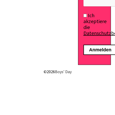
Ich
akzeptiere
die
Datenschutz
©
2026
Boys’ Day