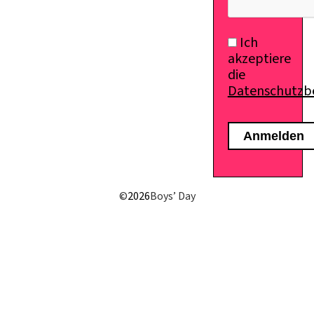
Ich
akzeptiere
die
Datenschutz
©
2026
Boys’ Day