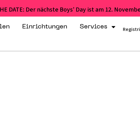
HE DATE: Der nächste Boys’ Day ist am 12. Novembe
len
Einrichtungen
Services
Registr