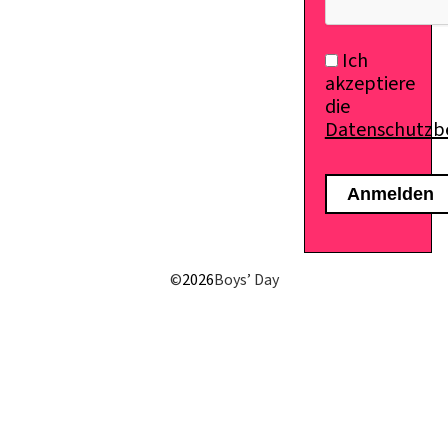
Ich
akzeptiere
die
Datenschutz
©
2026
Boys’ Day