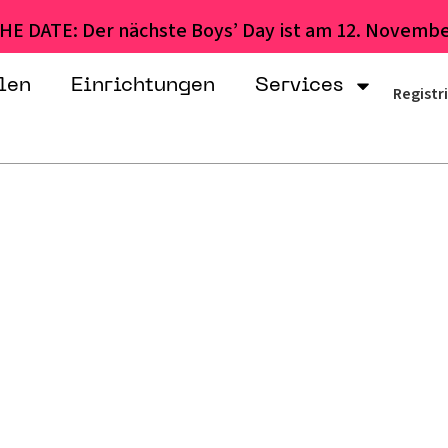
HE DATE: Der nächste Boys’ Day ist am 12. Novembe
len
Einrichtungen
Services
Registr