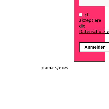
Ich
akzeptiere
die
Datenschutz
©
2026
Boys’ Day