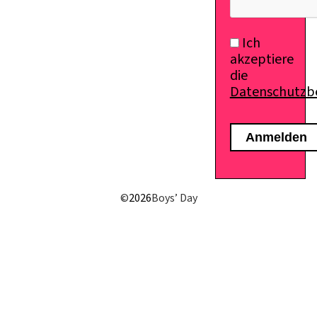
Ich
akzeptiere
die
Datenschutz
©
2026
Boys’ Day