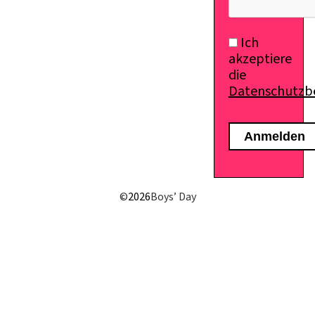
Ich
akzeptiere
die
Datenschutz
©
2026
Boys’ Day