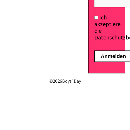
Ich
akzeptiere
die
Datenschutz
©
2026
Boys’ Day