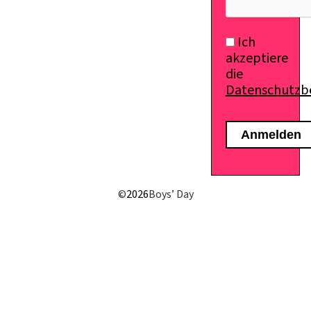
Ich
akzeptiere
die
Datenschutz
©
2026
Boys’ Day