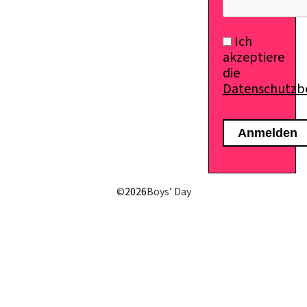
Ich
akzeptiere
die
Datenschutz
©
2026
Boys’ Day