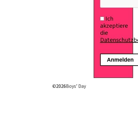
Ich
akzeptiere
die
Datenschutz
©
2026
Boys’ Day