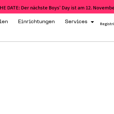
HE DATE: Der nächste Boys’ Day ist am 12. Novembe
len
Einrichtungen
Services
Registr