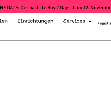
HE DATE: Der nächste Boys’ Day ist am 12. Novembe
len
Einrichtungen
Services
Registr