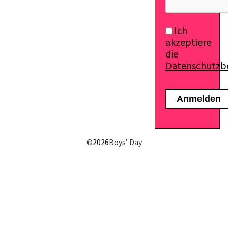
Ich
akzeptiere
die
Datenschutz
©
2026
Boys’ Day