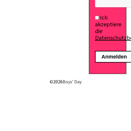
Ich
akzeptiere
die
Datenschutz
©
2026
Boys’ Day