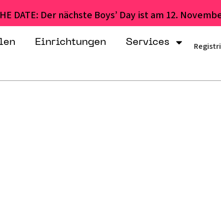
HE DATE: Der nächste Boys’ Day ist am 12. Novembe
len
Einrichtungen
Services
Registr