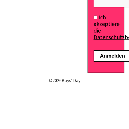
Ich
akzeptiere
die
Datenschutz
©
2026
Boys’ Day