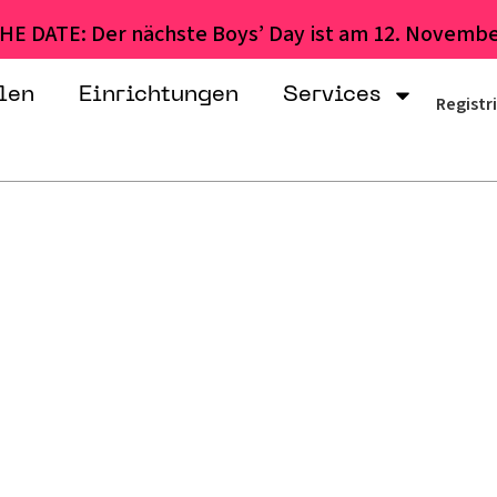
HE DATE: Der nächste Boys’ Day ist am 12. Novembe
len
Einrichtungen
Services
Registr