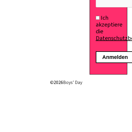
Ich
akzeptiere
die
Datenschutz
©
2026
Boys’ Day