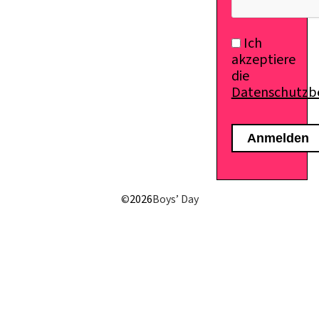
Ich
akzeptiere
die
Datenschutz
©
2026
Boys’ Day